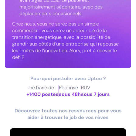
avantages du CSE. Le poste est
majoritairement sédentaire, avec des
déplacements occasionnels.
Chez nous, vous ne serez pas un simple
commercial : vous serez un acteur clé de la
transition énergétique, avec la possibilité de
grandir aux côtés d’une entreprise qui repousse
les limites de l’innovation. Alors, prêt à relever le
défi ?
Pourquoi postuler avec Uptoo ?
Une base de
Réponse
RDV
+1400 postes
sous 48h
sous 7 jours
Découvrez toutes nos ressources pour vous
aider à trouver le job de vos rêves