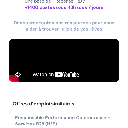
Une base de
Réponse
RDV
+1400 postes
sous 48h
sous 7 jours
Découvrez toutes nos ressources pour vous
aider à trouver le job de vos rêves
Offres d’emploi similaires
Responsable Performance Commerciale –
Services B2B (H/F)