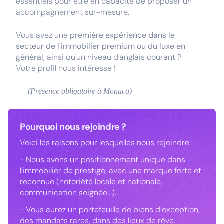
essentiels pour être en capacité de proposer un
accompagnement sur-mesure.
Vous avez une
première expérience dans le
secteur de l'immobilier premium ou du luxe en
général
, ainsi qu'un niveau d'anglais courant ?
Votre profil nous intéresse !
(Présence obligatoire à Monaco)
Pourquoi nous rejoindre ?
Voici les raisons pour lesquelles nous rejoindre :
- Nous avons un positionnement unique dans
l’immobilier de prestige, avec une marque forte et
reconnue (notoriété locale et nationale,
communication soignée...).
- Vous aurez un portefeuille de biens d’exception,
des mandats rares, dans des lieux de rêve.