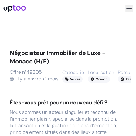
Négociateur Immobilier de Luxe -
Monaco (H/F)
Offre n°
49805
Catégorie
Localisation
Rémunér
Il y a
environ 1 mois
Ventes
Monaco
150
-
29
Êtes-vous prêt pour un nouveau défi ?
Nous sommes un
acteur singulier et reconnu de
l’immobilier plaisir,
spécialisé dans la promotion,
la transaction et la gestion de biens d’exception,
principalement situés dans des lieux à forte