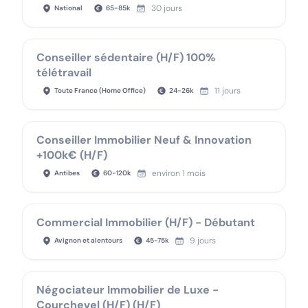
30 jours
National
65
-
85
k
Conseiller sédentaire (H/F) 100%
télétravail
11 jours
Toute France (Home Office)
24
-
26
k
Conseiller Immobilier Neuf & Innovation
+100k€ (H/F)
environ 1 mois
Antibes
60
-
120
k
Commercial Immobilier (H/F) - Débutant
9 jours
Avignon et alentours
45
-
75
k
Négociateur Immobilier de Luxe -
Courchevel (H/F) (H/F)