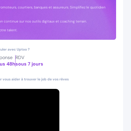
omoteurs, courtiers, banques et assureurs. Simplifiez le quotidien
n continue sur nos outils digitaux et coaching terrain.
tre talent.
uler avec Uptoo ?
ponse
RDV
us 48h
sous 7 jours
 vous aider à trouver le job de vos rêves