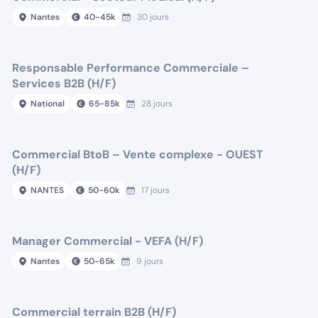
Nantes
40
-
45
k
30 jours
Responsable Performance Commerciale –
Services B2B (H/F)
National
65
-
85
k
28 jours
Commercial BtoB – Vente complexe - OUEST
(H/F)
NANTES
50
-
60
k
17 jours
Manager Commercial - VEFA (H/F)
Nantes
50
-
65
k
9 jours
Commercial terrain B2B (H/F)