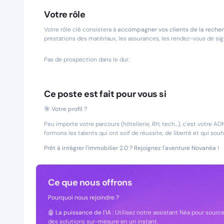
Votre rôle
Votre rôle clé consistera à
accompagner vos clients de la recherc
prestations des matériaux, les assurances, les rendez-vous de signa
Pas de prospection dans le dur.
Ce poste est fait pour vous si
🎯
Votre profil ?
Peu importe votre parcours (hôtellerie, RH, tech...), c'est votre A
formons les talents qui ont soif de réussite, de liberté et qui so
Prêt à intégrer l'immobilier 2.0 ? Rejoignez l'aventure Novanéa !
Ce que nous offrons
Pourquoi nous rejoindre ?
🤖
La puissance de l'IA
: Utilisez notre assistant Néa pour sour
des solutions sur-mesure en un instant.