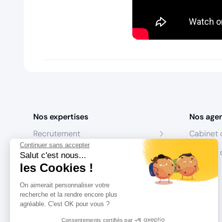
Nos expertises
Nos age
Recrutement
Cabinet 
Continuer sans accepter
Formation
Centres 
Salut c'est nous...
les Cookies !
Coaching
On aimerait personnaliser votre
Conseil
recherche et la rendre encore plus
agréable. C'est OK pour vous ?
Consentements certifiés par