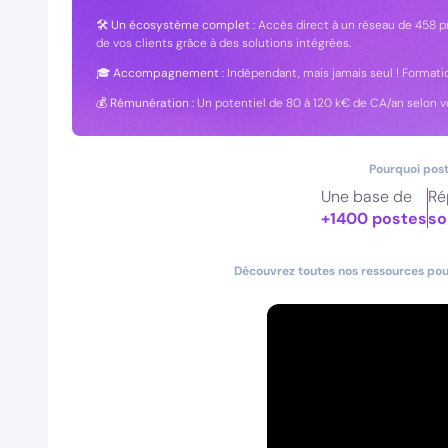
🛠
Un écosystème complet
: Accès direct à un réseau de 458 pr
de vos clients grâce à des solutions intégrées.
🎓
Accompagnement
: Indépendant, mais jamais seul ! Formatio
💰
Rémunération
: Un potentiel de 80 à 120 k€ de CA/an selon vo
Pourquoi post
Une base de
Ré
+1400 postes
so
Découvrez toutes nos ressources pour