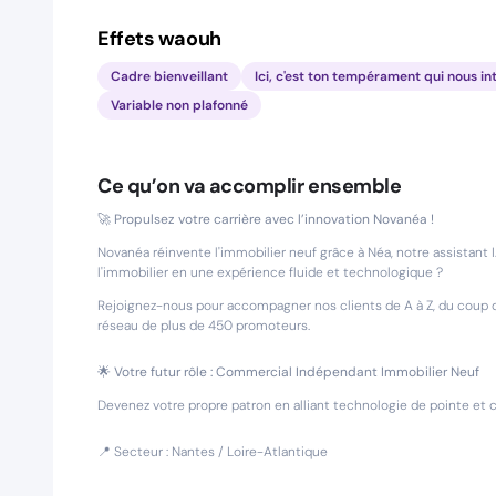
Effets waouh
Cadre bienveillant
Ici, c'est ton tempérament qui nous in
Variable non plafonné
Ce qu’on va accomplir ensemble
🚀 Propulsez votre carrière avec l’innovation Novanéa !
Novanéa réinvente l'immobilier neuf grâce à Néa, notre assistant I
l'immobilier en une expérience fluide et technologique ?
Rejoignez-nous pour accompagner nos clients de A à Z, du coup de
réseau de plus de 450 promoteurs.
🌟 Votre futur rôle : Commercial Indépendant Immobilier Neuf
Devenez votre propre patron en alliant technologie de pointe et 
📍 Secteur : Nantes / Loire-Atlantique