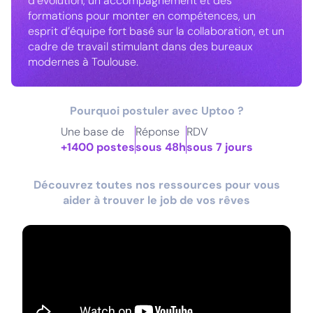
d’évolution, un accompagnement et des
formations pour monter en compétences, un
esprit d’équipe fort basé sur la collaboration, et un
cadre de travail stimulant dans des bureaux
modernes à Toulouse.
Pourquoi postuler avec Uptoo ?
Une base de
Réponse
RDV
+1400 postes
sous 48h
sous 7 jours
Découvrez toutes nos ressources pour vous
aider à trouver le job de vos rêves