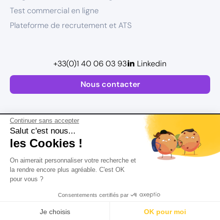
Test commercial en ligne
Plateforme de recrutement et ATS
+33(0)1 40 06 03 93
Linkedin
Nous contacter
Continuer sans accepter
Salut c'est nous...
les Cookies !
Plan de site
On aimerait personnaliser votre recherche et
Postuler
Mentions légales
la rendre encore plus agréable. C'est OK
pour vous ?
Politique de confidentialité
Conditions Générales d’Utilisation
Consentements certifiés par
Version actualisée en
2026
Rechercher
Salaire
CV
Profil
Je choisis
OK pour moi