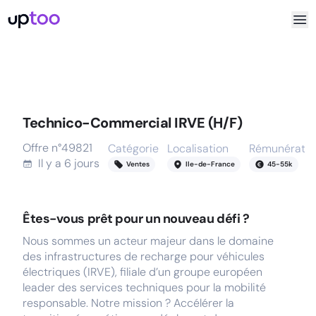
Technico-Commercial IRVE (H/F)
Offre n°
49821
Catégorie
Localisation
Rémunératio
Il y a
6 jours
Ventes
Ile-de-France
45
-
55
k
Êtes-vous prêt pour un nouveau défi ?
Nous sommes un acteur majeur dans le domaine
des infrastructures de recharge pour véhicules
électriques (IRVE), filiale d’un groupe européen
leader des services techniques pour la mobilité
responsable. Notre mission ? Accélérer la