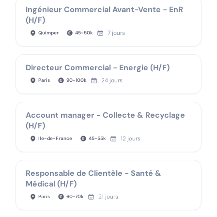
Ingénieur Commercial Avant-Vente - EnR
(H/F)
7 jours
Quimper
45
-
50
k
Directeur Commercial - Energie (H/F)
24 jours
Paris
90
-
100
k
Account manager - Collecte & Recyclage
(H/F)
12 jours
Ile-de-France
45
-
55
k
Responsable de Clientèle - Santé &
Médical (H/F)
21 jours
Paris
60
-
70
k