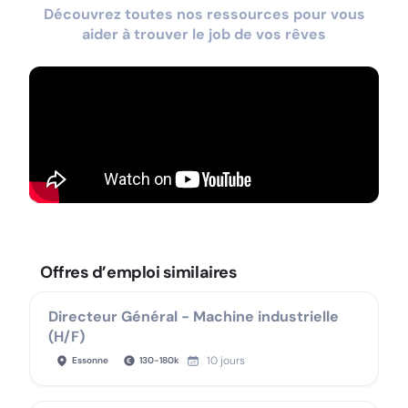
Découvrez toutes nos ressources pour vous
aider à trouver le job de vos rêves
Offres d’emploi similaires
Directeur Général - Machine industrielle
(H/F)
10 jours
Essonne
130
-
180
k