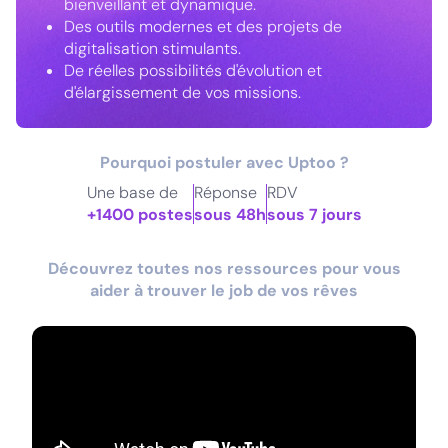
bienveillant et dynamique.
Des outils modernes et des projets de
digitalisation stimulants.
De réelles possibilités d'évolution et
d'élargissement de vos missions.
Pourquoi postuler avec Uptoo ?
Une base de
Réponse
RDV
+1400 postes
sous 48h
sous 7 jours
Découvrez toutes nos ressources pour vous
aider à trouver le job de vos rêves