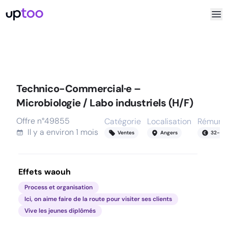
Technico-Commercial·e –
Microbiologie / Labo industriels (H/F)
Offre n°
49855
Catégorie
Localisation
Rémunér
Il y a
environ 1 mois
Ventes
Angers
32
-
35
Effets waouh
Process et organisation
Ici, on aime faire de la route pour visiter ses clients
Vive les jeunes diplômés