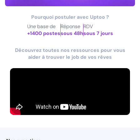
Pourquoi postuler avec Uptoo ?
Une base de
Réponse
RDV
+1400 postes
sous 48h
sous 7 jours
Découvrez toutes nos ressources pour vous
aider à trouver le job de vos rêves