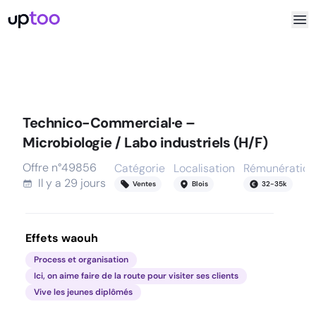
Technico-Commercial·e –
Microbiologie / Labo industriels (H/F)
Offre n°
49856
Catégorie
Localisation
Rémunération
Il y a
29 jours
Ventes
Blois
32
-
35
k
Effets waouh
Process et organisation
Ici, on aime faire de la route pour visiter ses clients
Vive les jeunes diplômés