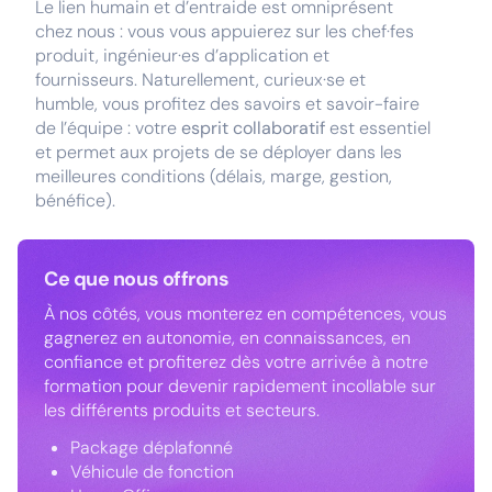
Le lien humain et d’entraide est omniprésent
chez nous : vous vous appuierez sur les chef·fes
produit, ingénieur·es d’application et
fournisseurs. Naturellement, curieux·se et
humble, vous profitez des savoirs et savoir-faire
de l’équipe : votre
esprit collaboratif
est essentiel
et permet aux projets de se déployer dans les
meilleures conditions (délais, marge, gestion,
bénéfice).
Ce que nous offrons
À nos côtés, vous monterez en compétences, vous
gagnerez en autonomie, en connaissances, en
confiance et profiterez dès votre arrivée à notre
formation pour devenir rapidement incollable sur
les différents produits et secteurs.
Package déplafonné
Véhicule de fonction