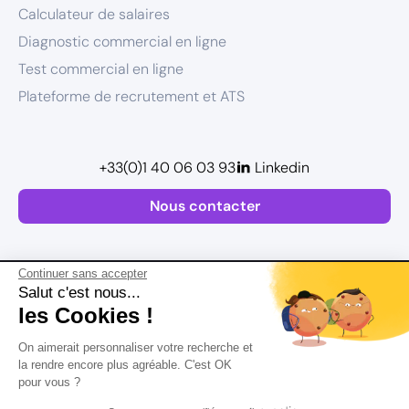
Calculateur de salaires
Diagnostic commercial en ligne
Test commercial en ligne
Plateforme de recrutement et ATS
+33(0)1 40 06 03 93
Linkedin
Nous contacter
Continuer sans accepter
Salut c'est nous...
les Cookies !
Plan de site
On aimerait personnaliser votre recherche et
Postuler
Mentions légales
la rendre encore plus agréable. C'est OK
pour vous ?
Politique de confidentialité
Conditions Générales d’Utilisation