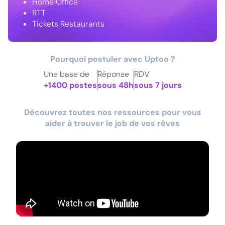
Home Office
RTT
Tickets Restaurants
Pourquoi postuler avec Uptoo ?
Une base de
Réponse
RDV
+1400 postes
sous 48h
sous 7 jours
Découvrez toutes nos ressources pour vous
aider à trouver le job de vos rêves