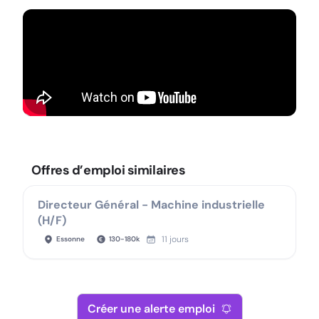
Offres d’emploi similaires
Directeur Général - Machine industrielle
(H/F)
11 jours
Essonne
130
-
180
k
Créer une alerte emploi