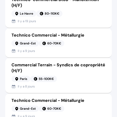
(H/F)
Le Havre
80-110K€
Il y a
19 jours
Technico Commercial - Métallurgie
Grand-Est
60-70K€
Il y a
9 jours
Commercial Terrain - Syndics de copropriété
(H/F)
Paris
55-100K€
Il y a
8 jours
Technico Commercial - Métallurgie
Grand-Est
60-70K€
Il y a
9 jours