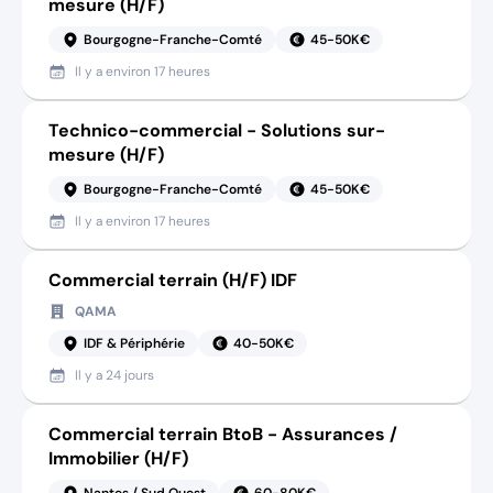
mesure (H/F)
Bourgogne-Franche-Comté
45-50K€
Il y a
environ 17 heures
Technico-commercial - Solutions sur-
mesure (H/F)
Bourgogne-Franche-Comté
45-50K€
Il y a
environ 17 heures
Commercial terrain (H/F) IDF
QAMA
IDF & Périphérie
40-50K€
Il y a
24 jours
Commercial terrain BtoB - Assurances /
Immobilier (H/F)
Nantes / Sud Ouest
60-80K€