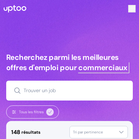
Recherchez parmi les meilleures offres d’emploi pour Pro
Recherchez parmi les meilleures off
Recherchez parmi les meilleures
offres d'emploi pour
commerciaux
Trouver un job
Tous les filtres
148
résultats
Tri par pertinence