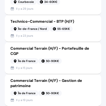
Courbevoie
34-60K€
Il y a
29 jours
Technico-Commercial - BTP (H/F)
Île-de-France / Nord
55-65K€
Il y a
23 jours
Commercial Terrain (H/F) - Portefeuille de
CGP
Île de France
50-90K€
Il y a
15 jours
Commercial Terrain (H/F) - Gestion de
patrimoine
Île de France
50-90K€
Il y a
19 jours