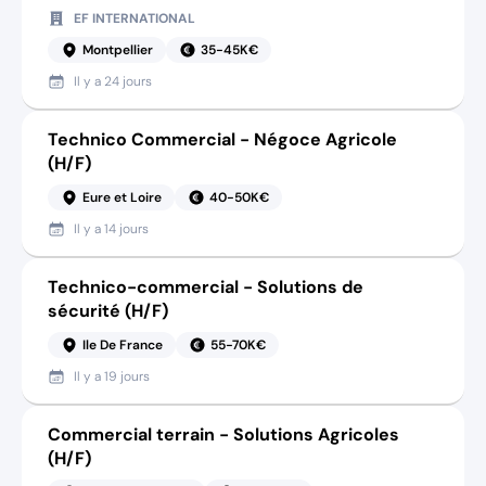
EF INTERNATIONAL
Montpellier
35-45K€
Il y a
24 jours
Technico Commercial - Négoce Agricole
(H/F)
Eure et Loire
40-50K€
Il y a
14 jours
Technico-commercial - Solutions de
sécurité (H/F)
Ile De France
55-70K€
Il y a
19 jours
Commercial terrain - Solutions Agricoles
(H/F)