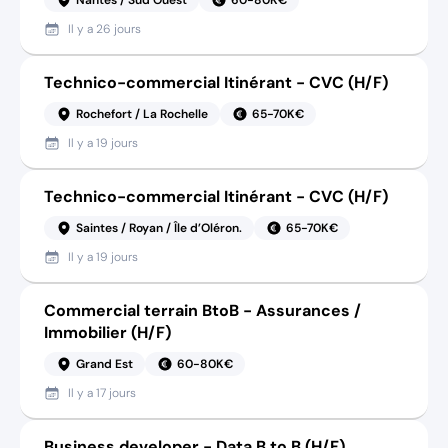
Il y a
26 jours
Technico-commercial Itinérant - CVC (H/F)
Rochefort / La Rochelle
65-70K€
Il y a
19 jours
Technico-commercial Itinérant - CVC (H/F)
Saintes / Royan / Île d’Oléron.
65-70K€
Il y a
19 jours
Commercial terrain BtoB - Assurances /
Immobilier (H/F)
Grand Est
60-80K€
Il y a
17 jours
Business developer - Data B to B (H/F)