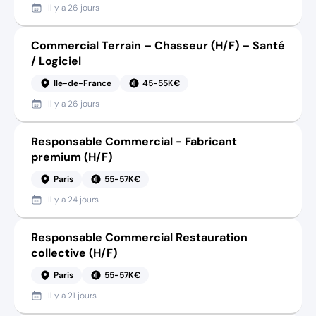
Il y a
26 jours
Commercial Terrain – Chasseur (H/F) – Santé
/ Logiciel
Ile-de-France
45-55K€
Il y a
26 jours
Responsable Commercial - Fabricant
premium (H/F)
Paris
55-57K€
Il y a
24 jours
Responsable Commercial Restauration
collective (H/F)
Paris
55-57K€
Il y a
21 jours