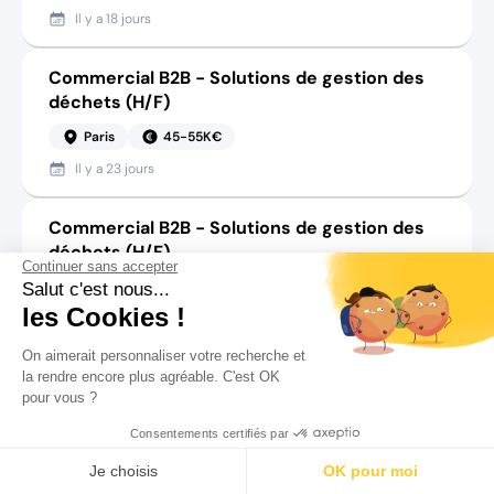
Il y a
18 jours
Commercial B2B - Solutions de gestion des
déchets (H/F)
Paris
45-55K€
Il y a
23 jours
Commercial B2B - Solutions de gestion des
déchets (H/F)
Continuer sans accepter
La courneuve
45-55K€
Salut c'est nous...
les Cookies !
Il y a
23 jours
On aimerait personnaliser votre recherche et
Commercial B2B - Syndics de Copropriété
la rendre encore plus agréable. C'est OK
pour vous ?
(H/F)
Consentements certifiés par
Paris
48-55K€
Rechercher
Salaire
CV
Profil
Il y a
29 jours
Je choisis
OK pour moi