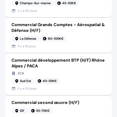
Champs-Sur-marne
45-55K€
Il y a
26 jours
Commercial Grands Comptes - Aérospatial &
Défense (H/F)
La Défense
90-100K€
Il y a
18 jours
Commercial développement BTP (H/F) Rhône
Alpes / PACA
SCB
Sud Est
40-55K€
Il y a
24 jours
Commercial second œuvre (H/F)
IDF
50-70K€