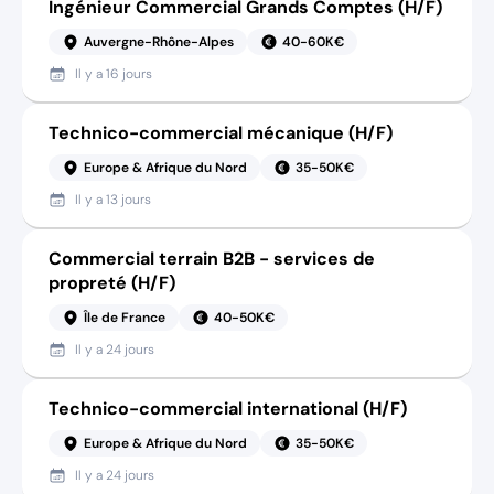
Ingénieur Commercial Grands Comptes (H/F)
Auvergne-Rhône-Alpes
40-60K€
Il y a
16 jours
Technico-commercial mécanique (H/F)
Europe & Afrique du Nord
35-50K€
Il y a
13 jours
Commercial terrain B2B - services de
propreté (H/F)
Île de France
40-50K€
Il y a
24 jours
Technico-commercial international (H/F)
Europe & Afrique du Nord
35-50K€
Il y a
24 jours