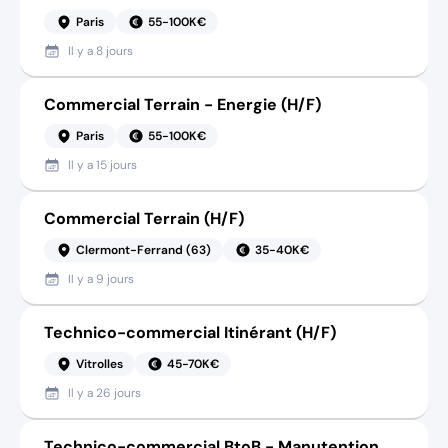
Paris
55-100K€
Il y a
8 jours
Commercial Terrain - Energie (H/F)
Paris
55-100K€
Il y a
15 jours
Commercial Terrain (H/F)
Clermont-Ferrand (63)
35-40K€
Il y a
9 jours
Technico-commercial Itinérant (H/F)
Vitrolles
45-70K€
Il y a
26 jours
Technico-commercial BtoB - Manutention