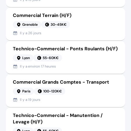
Commercial Terrain (H/F)
Grenoble
30-45K€
Il y a
26 jours
Technico-Commercial - Ponts Roulants (H/F)
Lyon
55-60K€
Il y a
environ 17 heures
Commercial Grands Comptes - Transport
Paris
100-120K€
Il y a
19 jours
Technico-Commercial - Manutention /
Levage (H/F)
Lyon
55-60K€