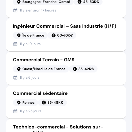
Bourgogne-Franche-Comté
45-50K€
Il y a
environ 17 heures
Ingénieur Commercial – Saas Industrie (H/F)
Île de France
60-70K€
Il y a
19 jours
Commercial Terrain - GMS
Ouest/Nord Ile de France
35-42K€
Il y a
6 jours
Commercial sédentaire
Rennes
35-48K€
Il y a
25 jours
Technico-commercial - Solutions sur-