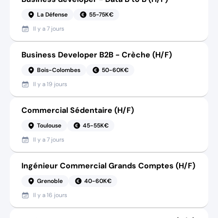
La Défense
55-75K€
Il y a
7 jours
Business Developer B2B - Crèche (H/F)
Bois-Colombes
50-60K€
Il y a
19 jours
Commercial Sédentaire (H/F)
Toulouse
45-55K€
Il y a
7 jours
Ingénieur Commercial Grands Comptes (H/F)
Grenoble
40-60K€
Il y a
16 jours