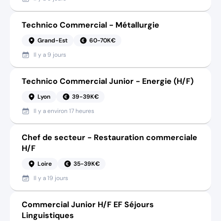
Technico Commercial - Métallurgie
Grand-Est
60-70K€
Il y a
9 jours
Technico Commercial Junior - Energie (H/F)
Lyon
39-39K€
Il y a
environ 17 heures
Chef de secteur - Restauration commerciale
H/F
Loire
35-39K€
Il y a
19 jours
Commercial Junior H/F EF Séjours
Linguistiques