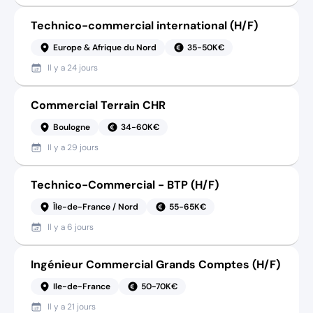
Technico-commercial international (H/F)
Europe & Afrique du Nord
35-50K€
Il y a
24 jours
Commercial Terrain CHR
Boulogne
34-60K€
Il y a
29 jours
Technico-Commercial - BTP (H/F)
Île-de-France / Nord
55-65K€
Il y a
6 jours
Ingénieur Commercial Grands Comptes (H/F)
Ile-de-France
50-70K€
Il y a
21 jours