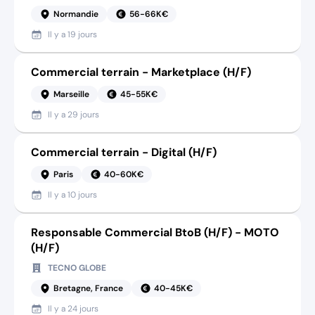
Normandie
56-66K€
Il y a
19 jours
Commercial terrain - Marketplace (H/F)
Marseille
45-55K€
Il y a
29 jours
Commercial terrain - Digital (H/F)
Paris
40-60K€
Il y a
10 jours
Responsable Commercial BtoB (H/F) - MOTO
(H/F)
TECNO GLOBE
Bretagne, France
40-45K€
Il y a
24 jours