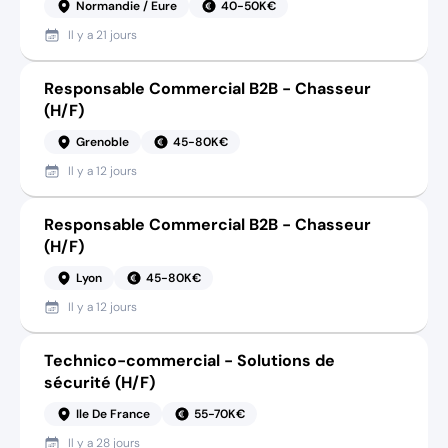
Normandie / Eure
40-50K€
Il y a
21 jours
Responsable Commercial B2B - Chasseur
(H/F)
Grenoble
45-80K€
Il y a
12 jours
Responsable Commercial B2B - Chasseur
(H/F)
Lyon
45-80K€
Il y a
12 jours
Technico-commercial - Solutions de
sécurité (H/F)
Ile De France
55-70K€
Il y a
28 jours