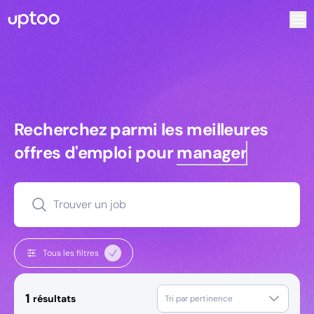
Recherchez parmi les meilleures offres d’emploi pour Res
Recherchez parmi les meilleures off
Recherchez parmi les meilleures
offres d'emploi pour
managers
Trouver un job
Tous les filtres
1
résultats
Tri par pertinence