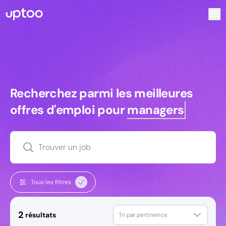
Recherchez parmi les meilleures offres d’emploi pour Res
Recherchez parmi les meilleures off
Recherchez parmi les meilleures
offres d'emploi pour
managers
Trouver un job
Tous les filtres
2
résultats
Tri par pertinence