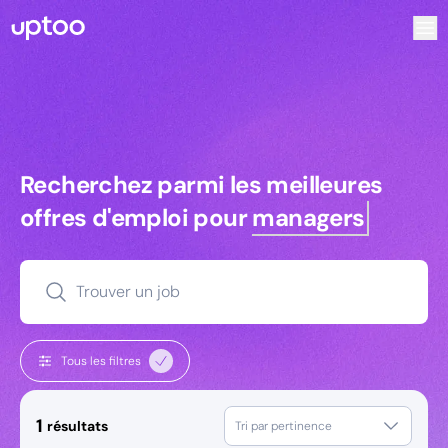
Recherchez parmi les meilleures offres d’emploi pour Resp
Recherchez parmi les meilleures off
Recherchez parmi les meilleures
offres d'emploi pour
managers
Trouver un job
Tous les filtres
1
résultats
Tri par pertinence