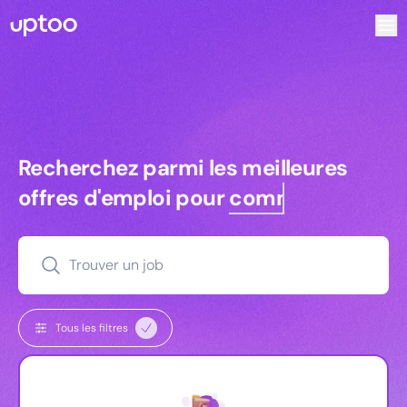
Recherchez parmi les meilleures offres d’emploi pour Res
Recherchez parmi les meilleures off
Recherchez parmi les meilleures
offres d'emploi pour
commerciaux
Trouver un job
Tous les filtres