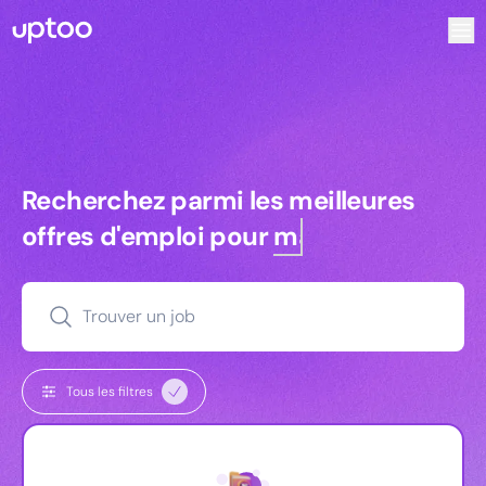
Recherchez parmi les meilleures offres d’emploi pour Res
Recherchez parmi les meilleures off
Recherchez parmi les meilleures
offres d'emploi pour
managers
Trouver un job
Tous les filtres