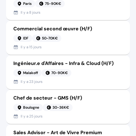
Paris
75-90K€
Il y a
8 jours
Commercial second œuvre (H/F)
IDF
50-70K€
Il y a
15 jours
Ingénieur.e d'Affaires - Infra & Cloud (H/F)
Malakoff
70-90K€
Il y a
23 jours
Chef de secteur - GMS (H/F)
Boulogne
30-36K€
Il y a
25 jours
Sales Advisor - Art de Vivre Premium