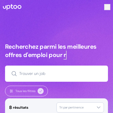
Recherchez parmi les meilleures offres d’emploi pour Res
Recherchez parmi les meilleures off
Recherchez parmi les meilleures
offres d'emploi pour
managers
Trouver un job
Tous les filtres
8
résultats
Tri par pertinence