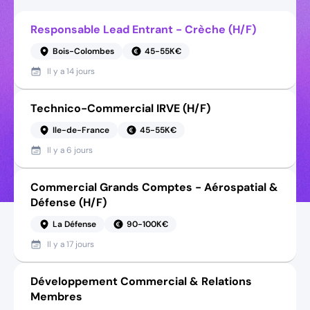
Responsable Lead Entrant - Crèche (H/F)
Bois-Colombes
45-55K€
Il y a
14 jours
Technico-Commercial IRVE (H/F)
Ile-de-France
45-55K€
Il y a
6 jours
Commercial Grands Comptes - Aérospatial &
Défense (H/F)
La Défense
90-100K€
Il y a
17 jours
Développement Commercial & Relations
Membres