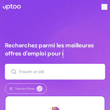
Recherchez parmi les meilleures offres d’emploi pour Res
Recherchez parmi les meilleures off
Recherchez parmi les meilleures
offres d'emploi pour
managers
Trouver un job
Tous les filtres