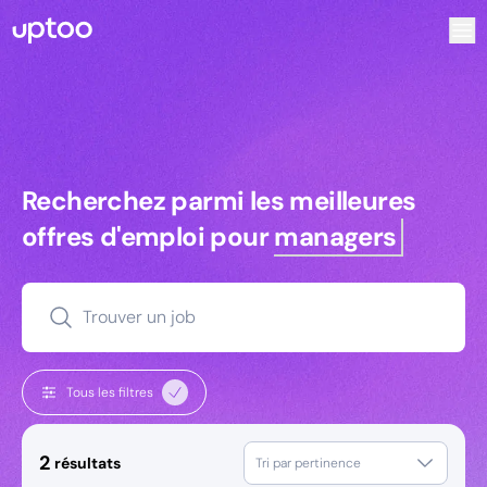
Recherchez parmi les meilleures offres d’emploi pour Resp
Recherchez parmi les meilleures off
Recherchez parmi les meilleures
offres d'emploi pour
managers
Trouver un job
Tous les filtres
2
résultats
Tri par pertinence