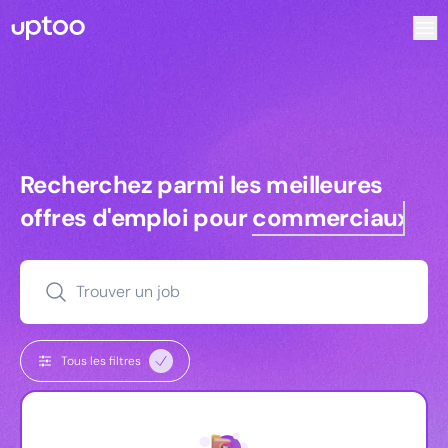
Recherchez parmi les meilleures offres d’emploi pour Res
Recherchez parmi les meilleures off
Recherchez parmi les meilleures
offres d'emploi pour
commerciaux
Trouver un job
Tous les filtres