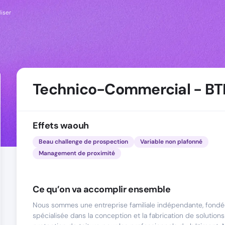
liser
Technico-Commercial - BTP
Effets waouh
Beau challenge de prospection
Variable non plafonné
Management de proximité
Ce qu’on va accomplir ensemble
Nous sommes une entreprise familiale indépendante, fond
spécialisée dans la conception et la fabrication de solution