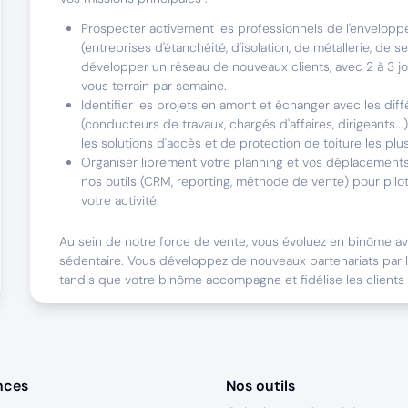
Prospecter activement les professionnels de l'envelopp
(entreprises d'étanchéité, d'isolation, de métallerie, de ser
développer un réseau de nouveaux clients, avec 2 à 3 j
vous terrain par semaine.
Identifier les projets en amont et échanger avec les dif
(conducteurs de travaux, chargés d'affaires, dirigeants...
les solutions d'accès et de protection de toiture les plu
Organiser librement votre planning et vos déplacements, 
nos outils (CRM, reporting, méthode de vente) pour pilo
votre activité.
Au sein de notre force de vente, vous évoluez en binôme a
sédentaire. Vous développez de nouveaux partenariats par l
tandis que votre binôme accompagne et fidélise les clients 
Ce rôle est idéal pour un profil dynamique, capable de s’or
grand territoire et de porter nos ambitions de croissance.
nces
Nos outils
Ce poste est fait pour vous si