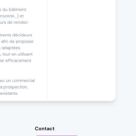
e du bâtiment
rurerie...) et
ours de rendez-
férents décideurs
) afin de proposer
s adaptées.
tout en utilisant
ter efficacement
vec un commercial
a prospection,
existants.
ganiser sur un
Contact