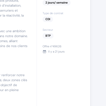
Nos produits,
2
jours
/ semaine
d’installation,
serruriers et
Type de contrat
a réactivité, la
CDI
Secteur
avec une ambition
dans notre domaine.
BTP
mes, alliant
oins de nos clients
Offre n°
49626
Il y a
21 jours
 renforcer notre
e
, deux zones clés
objectif de
eur en pleine