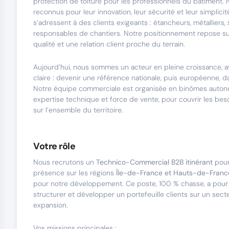
protection de toiture pour les professionnels du bâtiment. 
reconnus pour leur innovation, leur sécurité et leur simplicité 
s’adressent à des clients exigeants : étancheurs, métalliers, 
responsables de chantiers. Notre positionnement repose sur l
qualité et une relation client proche du terrain.
Aujourd’hui, nous sommes un acteur en pleine croissance, 
claire : devenir une référence nationale, puis européenne, 
Notre équipe commerciale est organisée en binômes autono
expertise technique et force de vente, pour couvrir les bes
sur l’ensemble du territoire.
Votre rôle
Nous recrutons un
Technico-Commercial B2B itinérant
pour
présence sur les régions
Île-de-France et Hauts-de-Franc
pour notre développement. Ce poste, 100 % chasse, a pour 
structurer et développer un portefeuille clients sur un sect
expansion.
Vos missions principales :