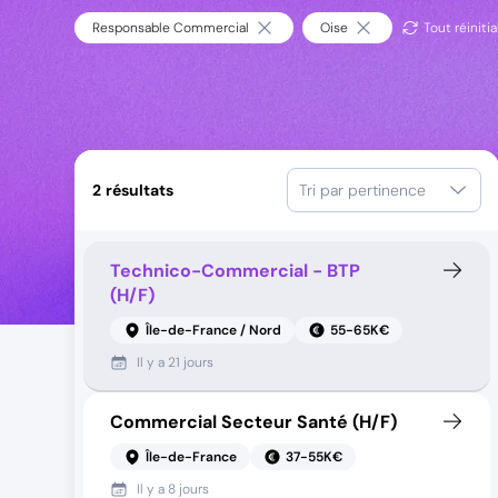
Responsable Commercial
Oise
Tout réinitia
2
résultats
Tri par pertinence
Technico-Commercial - BTP
(H/F)
Île-de-France / Nord
55-65K€
Il y a
21 jours
Commercial Secteur Santé (H/F)
Île-de-France
37-55K€
Il y a
8 jours