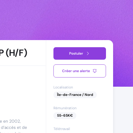
 (H/F)
Postuler
Créer une alerte
Localisation
Île-de-France / Nord
Rémunération
55
-
65
K€
ée en 2002,
s d’accès et de
Télétravail