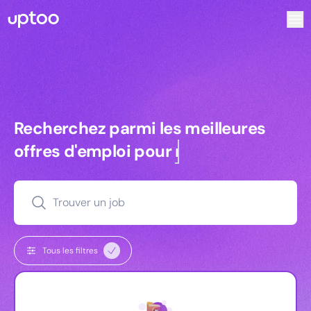
Recherchez parmi les meilleures offres d’emploi pour Res
Recherchez parmi les meilleures off
Recherchez parmi les meilleures
offres d'emploi pour
commerciaux
Trouver un job
Tous les filtres