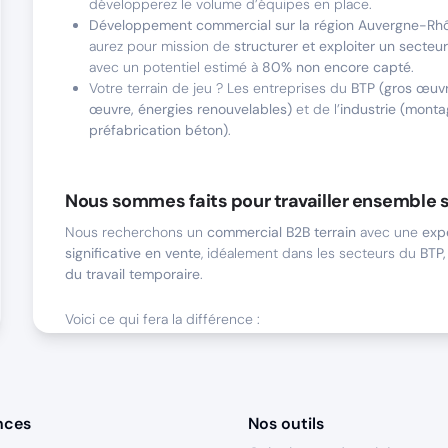
développerez le volume d’équipes en place.
Développement commercial sur la région Auvergne-Rh
aurez pour mission de
structurer et exploiter un secteu
avec un potentiel estimé à
80% non encore capté
.
Votre terrain de jeu ? Les entreprises du
BTP (gros œuv
œuvre, énergies renouvelables)
et de l’
industrie (monta
préfabrication béton)
.
Nous sommes faits pour travailler ensemble s
Nous recherchons un
commercial B2B terrain
avec une
exp
significative en vente
, idéalement dans les secteurs du
BTP,
du travail temporaire
.
Voici ce qui fera la différence :
Expérience en vente B2B
: 3 à 5 ans minimum, avec une
à négocier et fidéliser
des clients professionnels. Les pro
motivés et prometteurs seront également étudiés.
Affinité avec le terrain
: Vous aimez
le contact direct
, l
nces
Nos outils
fréquents et les échanges en face-à-face.