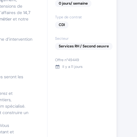
0
jours
/ semaine
tensions de
’affaires de
14,7
Type de contrat
métier
et notre
CDI
Secteur
ne d’intervention
Services RH / Second oeuvre
Offre n°
49449
Il y a
11 jours
es seront les
erez et
tiers,
im spécialisé.
t construire un
 Vous
ntant et