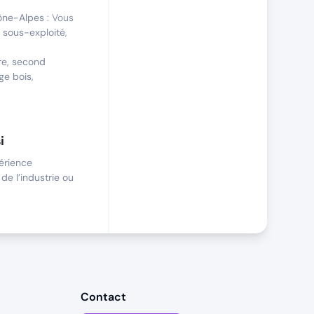
ône-Alpes
: Vous
r sous-exploité
,
re, second
ge bois,
i
érience
 de l’industrie ou
capacité avérée
fils juniors
es déplacements
Contact