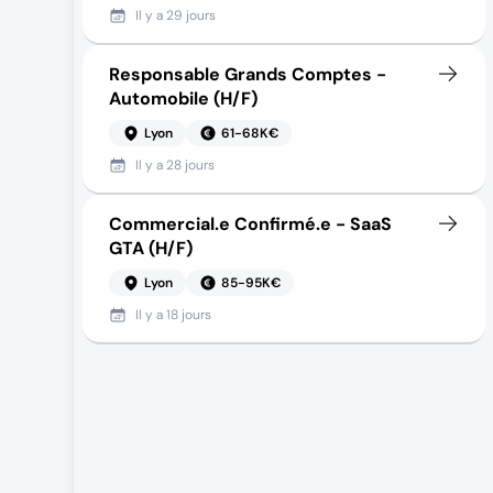
Il y a
29 jours
Responsable Grands Comptes -
Automobile (H/F)
Lyon
61-68K€
Il y a
28 jours
Commercial.e Confirmé.e - SaaS
GTA (H/F)
Lyon
85-95K€
Il y a
18 jours