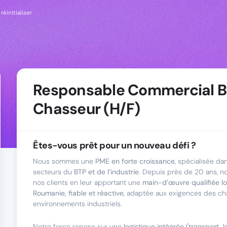
réinitialiser
Responsable Commercial B
Chasseur (H/F)
Êtes-vous prêt pour un nouveau défi ?
Nous sommes une
PME en forte croissance
, spécialisée dan
secteurs du
BTP et de l’industrie
. Depuis près de 20 ans,
nos clients en leur apportant une
main-d’œuvre qualifiée lo
Roumanie, fiable et réactive
, adaptée aux exigences des ch
environnements industriels.
Notre force repose sur une
logistique intégrée (transport, 