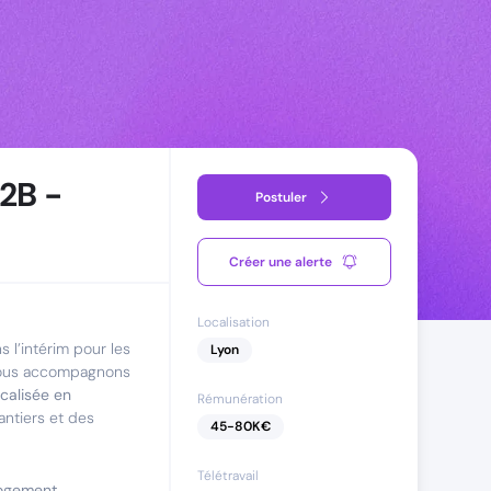
2B -
Postuler
Créer une alerte
Localisation
s l’intérim pour les
Lyon
 nous accompagnons
calisée en
Rémunération
antiers et des
45
-
80
K€
Télétravail
logement,