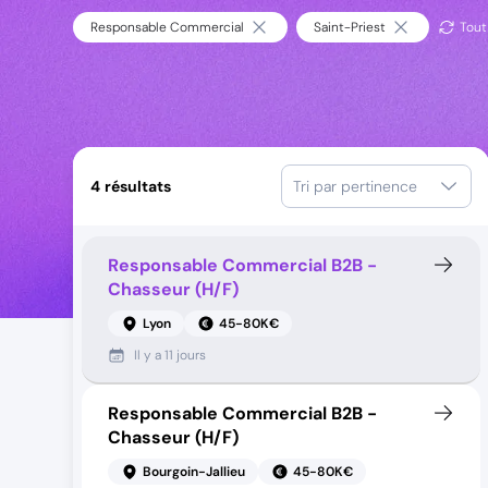
Responsable Commercial
Saint-Priest
Tout 
4
résultats
Tri par pertinence
Responsable Commercial B2B -
Chasseur (H/F)
Lyon
45-80K€
Il y a
11 jours
Responsable Commercial B2B -
Chasseur (H/F)
Bourgoin-Jallieu
45-80K€