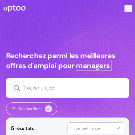
Recherchez parmi les meilleures offres d’emploi pour Res
Recherchez parmi les meilleures off
Recherchez parmi les meilleures
offres d'emploi pour
managers
Trouver un job
Tous les filtres
5
résultats
Tri par pertinence