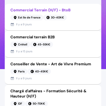
Commercial Terrain (H/F) - BtoB
Est Ile de France
30-40K€
Il y a
9 jours
Commercial terrain B2B
Créteil
45-55K€
Il y a
15 jours
Conseiller de Vente - Art de Vivre Premium
Paris
40-45K€
Il y a
9 jours
Chargé d'affaires - Formation Sécurité &
Hauteur (H/F)
IDF
50-70K€