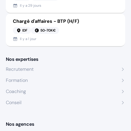
Il y a
29 jours
Chargé d'affaires - BTP (H/F)
IDF
50-70K€
Il y a
1 jour
Nos expertises
Recrutement
Formation
Coaching
Conseil
Nos agences