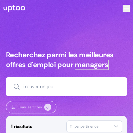
Recherchez parmi les meilleures offres d’emploi pour Res
Recherchez parmi les meilleures off
Recherchez parmi les meilleures
offres d'emploi pour
managers
Trouver un job
Tous les filtres
1
résultats
Tri par pertinence