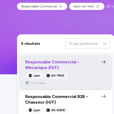
Responsable Commercial
Vaulx-en-Velin
To
8
résultats
Tri par pertinence
Responsable Commercial -
Mécanique (H/F)
Lyon
60-75K€
Il y a
1 jour
Responsable Commercial B2B -
Chasseur (H/F)
Lyon
45-80K€