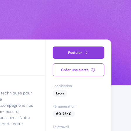
Postuler
Créer une alerte
Localisation
s techniques pour
Lyon
ie
 accompagnons nos
Rémunération
sur-mesure,
60
-
75
K€
cessoires. Notre
 et de notre
Télétravail