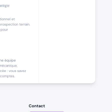
ratégie
tionnel et
rospection terrain.
 pour
ne équipe
omécanique,
cée : vous savez
 comptes.
nce pour les
Contact
 de représenter