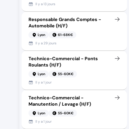
Il y a
13 jours
Responsable Grands Comptes -
Automobile (H/F)
Lyon
61-68K€
Il y a
29 jours
Technico-Commercial - Ponts
Roulants (H/F)
Lyon
55-60K€
Il y a
1 jour
Technico-Commercial -
Manutention / Levage (H/F)
Lyon
55-60K€
Il y a
1 jour