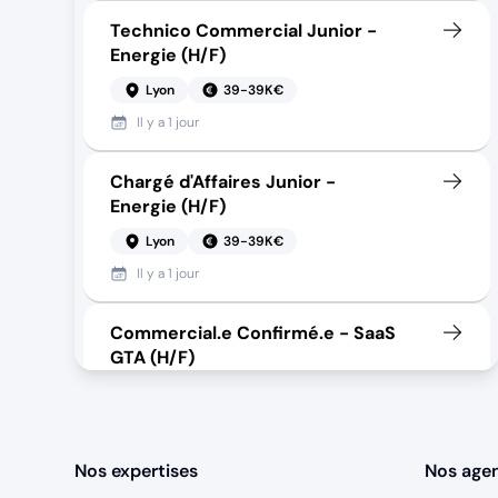
Technico Commercial Junior -
Energie (H/F)
Lyon
39-39K€
Il y a
1 jour
Chargé d'Affaires Junior -
Energie (H/F)
Lyon
39-39K€
Il y a
1 jour
Commercial.e Confirmé.e - SaaS
GTA (H/F)
Lyon
85-95K€
Il y a
19 jours
Nos expertises
Nos age