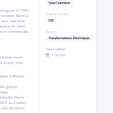
1
jour
/ semaine
Bouygues, le CERN
Type de contrat
innovants. Basés à
CDI
, avec une forte
 approche client
ue et commerciale.
Secteur
Transformateurs Électriques
Offre n°
49848
Il y a
1 jour
 piloter notre
é à Lyon, vous
gés d’affaires,
 des grands
marge.
feuille clients
 SNCF ou Enedis).
, lors de salons