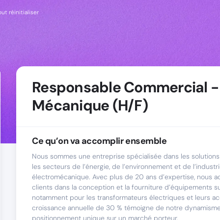
ut réinitialiser
Responsable Commercial -
Mécanique (H/F)
Ce qu’on va accomplir ensemble
Nous sommes une entreprise spécialisée dans les solution
les secteurs de l’énergie, de l’environnement et de l’industr
électromécanique. Avec plus de 20 ans d’expertise, nous
clients dans la conception et la fourniture d’équipements 
notamment pour les transformateurs électriques et leurs ac
croissance annuelle de 30 % témoigne de notre dynamisme
positionnement unique sur un marché porteur.