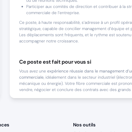
ou de réunions techniques.
Participer aux comités de direction et contribuer à la st
commerciale de l’entreprise.
Ce poste, à haute responsabilité, s’adresse à un profil opéra
stratégique, capable de concilier management d’équipe et p
Les déplacements sont fréquents, et le rythme est soutenu
accompagner notre croissance.
Ce poste est fait pour vous si
Vous avez une
expérience réussie dans le management d’u
commerciale
, idéalement dans le secteur industriel (électr
mécanique ou énergie). Votre fibre commerciale est pronon
vendre, négocier et conclure des contrats avec des grands
Nous attendons de vous :
Une
connaissance du milieu industriel
, avec une appéte
solutions techniques.
nces
Nos outils
Un
leadership naturel
, capable d’inspirer une équipe et
l’entreprise avec charisme.