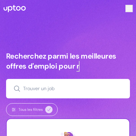
Recherchez parmi les meilleures offres d’emploi pour Res
Recherchez parmi les meilleures off
Recherchez parmi les meilleures
offres d'emploi pour
managers
Trouver un job
Tous les filtres