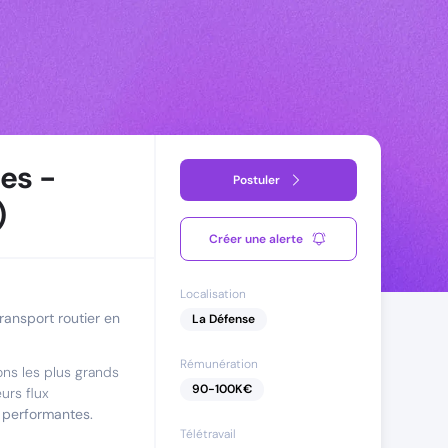
es -
Postuler
)
Créer une alerte
Localisation
transport routier en
La Défense
Rémunération
ns les plus grands
90
-
100
K€
urs flux
t performantes.
Télétravail