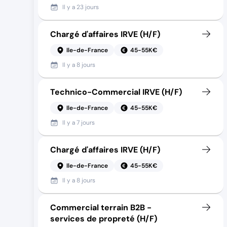
Il y a
23 jours
Chargé d'affaires IRVE (H/F)
Ile-de-France
45-55K€
Il y a
8 jours
Technico-Commercial IRVE (H/F)
Ile-de-France
45-55K€
Il y a
7 jours
Chargé d'affaires IRVE (H/F)
Ile-de-France
45-55K€
Il y a
8 jours
Commercial terrain B2B -
services de propreté (H/F)