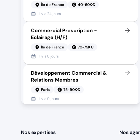
Île de France
40-50K€
Il y a
24 jours
Commercial Prescription -
Eclairage (H/F)
Île de France
70-75K€
Il y a
8 jours
Développement Commercial &
Relations Membres
Paris
75-90K€
Il y a
9 jours
Membership & Business
Development
Nos expertises
Nos age
Paris
75-90K€