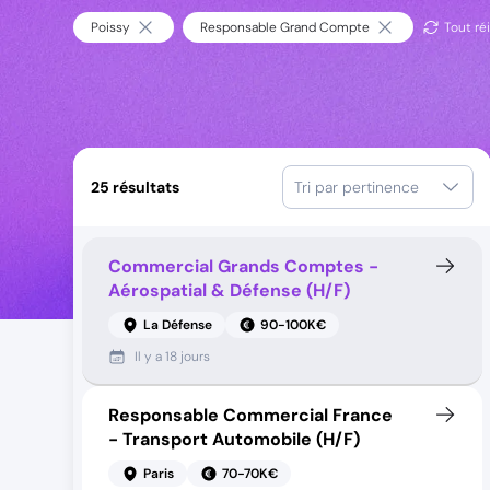
Poissy
Responsable Grand Compte
Tout réi
25
résultats
Tri par pertinence
Commercial Grands Comptes -
Aérospatial & Défense (H/F)
La Défense
90-100K€
Il y a
18 jours
Responsable Commercial France
- Transport Automobile (H/F)
Paris
70-70K€