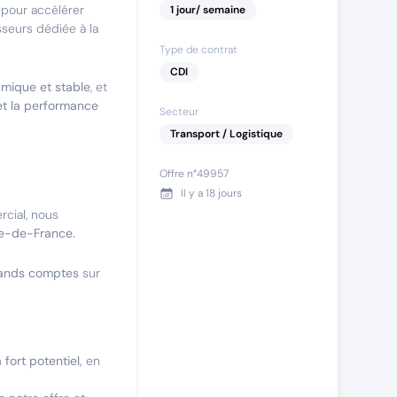
pour accélérer
1
jour
/ semaine
seurs dédiée à la
Type de contrat
CDI
amique et stable
, et
 et la performance
Secteur
Transport / Logistique
Offre n°
49957
Il y a
18 jours
cial, nous
le-de-France.
grands comptes
sur
fort potentiel,
en