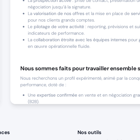
La
prospection active
: prise de contact, présentation d
négociation jusqu’à la signature.
La
valorisation de nos offres
et la mise en place de
serv
pour nos clients grands comptes.
Le
pilotage de votre activité
: reporting, prévisions et su
indicateurs de performance.
La
collaboration étroite avec les équipes internes
pour g
en œuvre opérationnelle fluide.
Nous sommes faits pour travailler ensemble s
Nous recherchons un profil expérimenté, animé par la conqu
performance, doté de :
Une
expertise confirmée
en vente et en négociation gr
(B2B).
Une
maîtrise des cycles de vente longs
et une capacité
interlocuteurs de haut niveau (C-level).
Une
expertise sectorielle
qui vous facilitera la prise de r
des comptes ciblés.
nces
Nos outils
Des
soft skills clés
: autonomie, réactivité, écoute active, 