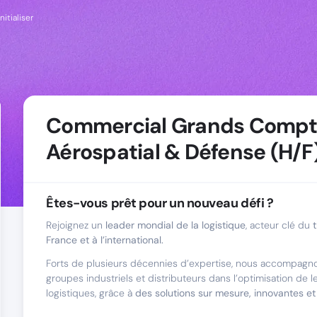
nitialiser
Commercial Grands Compt
Aérospatial & Défense (H/F
Êtes-vous prêt pour un nouveau défi ?
Rejoignez un
leader mondial de la logistique
, acteur clé du
France et à l’international.
Forts de plusieurs décennies d’expertise, nous accompagno
groupes industriels et distributeurs dans l’optimisation de le
logistiques, grâce à
des solutions sur mesure, innovantes e