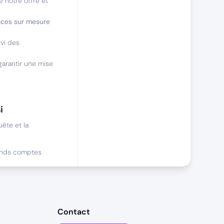
e notre offre et
ices sur mesure
ivi des
arantir une mise
i
ête et la
ands comptes
 à prospecter des
dv et l'ouverture
Contact
assertivité et