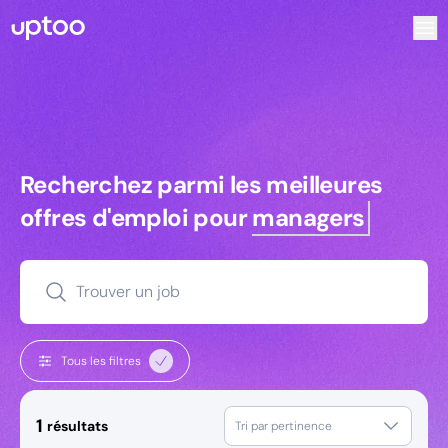
Recherchez parmi les meilleures offres d’emploi pour Resp
Recherchez parmi les meilleures off
Recherchez parmi les meilleures
offres d'emploi pour
managers
Trouver un job
Tous les filtres
1
résultats
Tri par pertinence