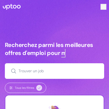
Recherchez parmi les meilleures offres d’emploi pour Tec
Recherchez parmi les meilleures off
Recherchez parmi les meilleures
offres d'emploi pour
managers
Trouver un job
Tous les filtres