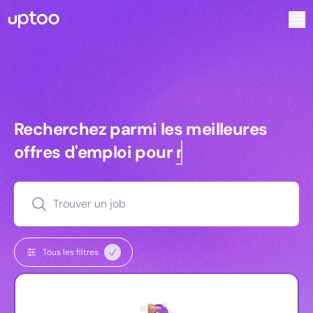
Recherchez parmi les meilleures offres d’emploi pour Tec
Recherchez parmi les meilleures off
Recherchez parmi les meilleures
offres d'emploi pour
managers
Trouver un job
Tous les filtres