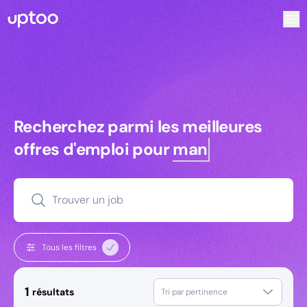
Recherchez parmi les meilleures offres d’emploi pour Tec
Recherchez parmi les meilleures off
Recherchez parmi les meilleures
offres d'emploi pour
managers
Trouver un job
Tous les filtres
1
résultats
Tri par pertinence