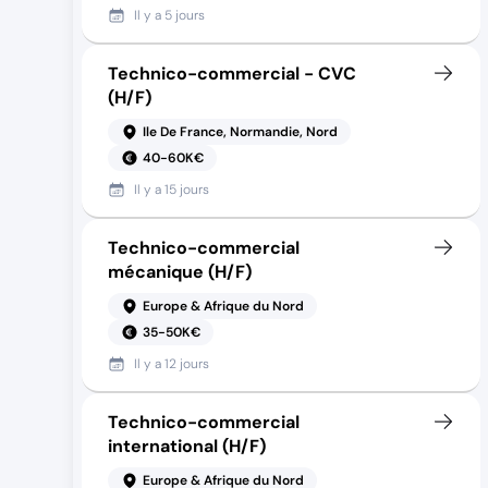
Il y a
5 jours
Technico-commercial - CVC
(H/F)
Ile De France, Normandie, Nord
40-60K€
Il y a
15 jours
Technico-commercial
mécanique (H/F)
Europe & Afrique du Nord
35-50K€
Il y a
12 jours
Technico-commercial
international (H/F)
Europe & Afrique du Nord