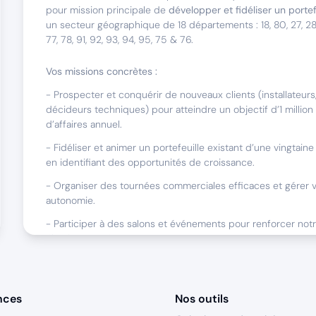
pour mission principale de
développer et fidéliser un portef
un secteur géographique de 18 départements : 18, 80, 27, 28, 3
77, 78, 91, 92, 93, 94, 95, 75 & 76.
Vos missions concrètes :
- Prospecter et conquérir de nouveaux clients (installateurs,
décideurs techniques) pour atteindre un objectif d’1 million
d’affaires annuel.
- Fidéliser et animer un portefeuille existant d’une vingtaine 
en identifiant des opportunités de croissance.
- Organiser des tournées commerciales efficaces et gérer vo
autonomie.
- Participer à des salons et événements pour renforcer notre 
élargir votre réseau.
- Assurer un reporting commercial précis et contribuer à l’a
continue de nos outils (CRM, ERP).
nces
Nos outils
Ce poste est basé en Home-Office, avec des déplacements r