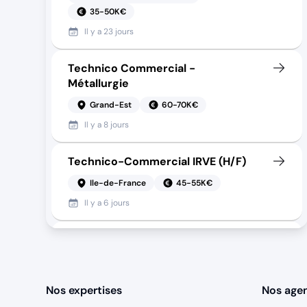
35-50K€
Il y a
23 jours
Technico Commercial -
Métallurgie
Grand-Est
60-70K€
Il y a
8 jours
Technico-Commercial IRVE (H/F)
Ile-de-France
45-55K€
Il y a
6 jours
Technico-commercial BTP (H/F)
IDF
50-70K€
Il y a
15 jours
Nos expertises
Nos age