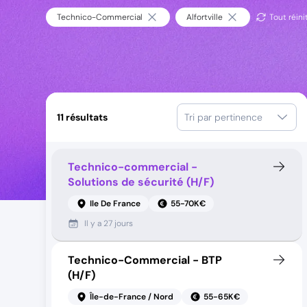
Technico-Commercial
Alfortville
Tout réinit
11
résultats
Tri par pertinence
Technico-commercial -
Solutions de sécurité (H/F)
Ile De France
55-70K€
Il y a
27 jours
Technico-Commercial - BTP
(H/F)
Île-de-France / Nord
55-65K€