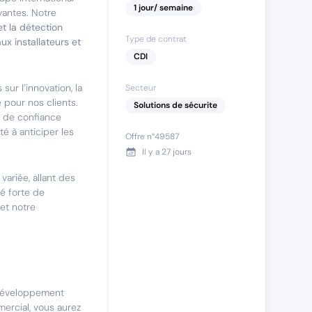
1
jour
/ semaine
vantes. Notre
et la détection
Type de contrat
ux installateurs et
CDI
sur l’innovation, la
Secteur
pour nos clients.
Solutions de sécurite
n de confiance
té à anticiper les
Offre n°
49587
Il y a
27 jours
ariée, allant des
é forte de
 et notre
 développement
ercial, vous aurez