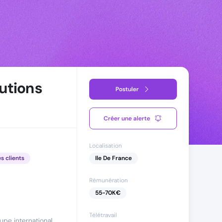
utions
Postuler
Créer une alerte
Localisation
es clients
Ile De France
Rémunération
55
-
70
K€
Télétravail
upe international