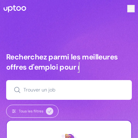
Recherchez parmi les meilleures offres d’emploi pour Tec
Recherchez parmi les meilleures off
Recherchez parmi les meilleures
offres d'emploi pour
managers
Trouver un job
Tous les filtres