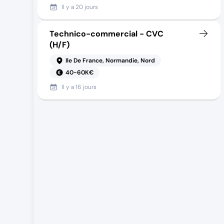
Il y a
20 jours
Technico-commercial - CVC
(H/F)
Ile De France, Normandie, Nord
40-60K€
Il y a
16 jours