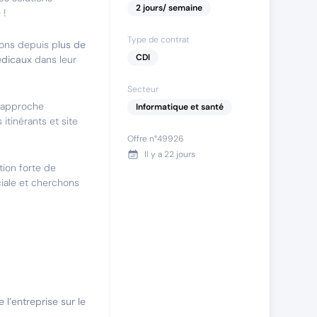
2
jours
/ semaine
é
!
Type de contrat
ons depuis p
lus de
CDI
édicaux
dans leur
Secteur
e approche
Informatique et santé
itinérants et site
Offre n°
49926
Il y a
22 jours
tion forte de
ale et cherchons
 l’entreprise sur le