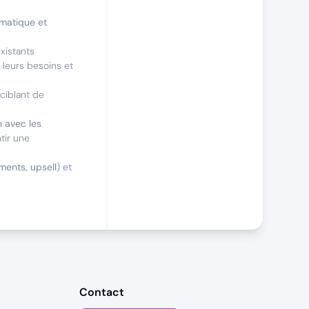
rmatique et
existants
r leurs besoins et
ciblant de
n avec les
tir une
ments, upsell
) et
éliser
, avec un
ec, et maintenir
Contact