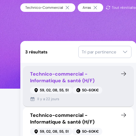
Technico-Commercial
Arras
Tout réinitialis
3
résultats
Tri par pertinence
Technico-commercial -
Informatique & santé (H/F)
59, 02, 08, 55, 51
50-60K€
Il y a
22 jours
Technico-commercial -
Informatique & santé (H/F)
59, 02, 08, 55, 51
50-60K€