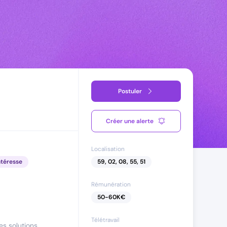
Postuler
Créer une alerte
Localisation
ntéresse
59, 02, 08, 55, 51
Rémunération
50
-
60
K€
Télétravail
les solutions