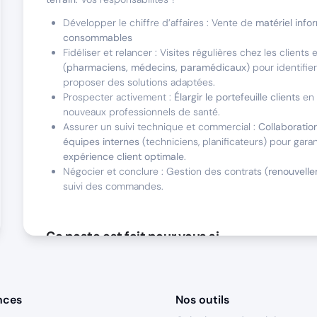
Développer le chiffre d’affaires : Vente de
matériel info
consommables
Fidéliser et relancer : Visites régulières chez les clients 
(
pharmaciens, médecins, paramédicaux
) pour identifie
proposer des solutions adaptées.
Prospecter activement :
Élargir le portefeuille clients
en 
nouveaux professionnels de santé.
Assurer un suivi technique et commercial :
Collaboratio
équipes internes
(techniciens, planificateurs) pour garan
expérience client optimale
.
Négocier et conclure : Gestion des contrats (
renouvelle
suivi des commandes.
Ce poste est fait pour vous si
Profil commercial hybride : Capacité à
prospecter ET fid
historique de résultats concrets.
Résilience et adaptabilité
: Savoir rebondir après un éch
nces
Nos outils
sa motivation dans un environnement dynamique.