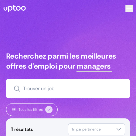
Recherchez parmi les meilleures offres d’emploi pour Tec
Recherchez parmi les meilleures off
Recherchez parmi les meilleures
offres d'emploi pour
managers
Trouver un job
Tous les filtres
1
résultats
Tri par pertinence