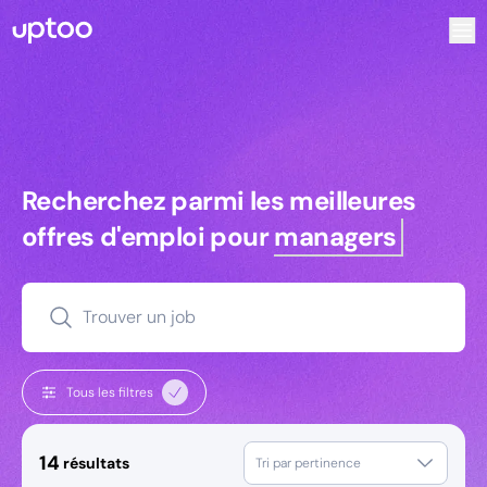
Recherchez parmi les meilleures offres d’emploi pour Tech
Recherchez parmi les meilleures off
Recherchez parmi les meilleures
offres d'emploi pour
managers
Trouver un job
Tous les filtres
14
résultats
Tri par pertinence