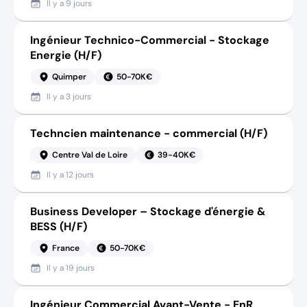
Il y a
9 jours
Ingénieur Technico-Commercial - Stockage
Energie (H/F)
Quimper
50-70K€
Il y a
3 jours
Techncien maintenance - commercial (H/F)
Centre Val de Loire
39-40K€
Il y a
12 jours
Business Developer – Stockage d'énergie &
BESS (H/F)
France
50-70K€
Il y a
19 jours
Ingénieur Commercial Avant-Vente - EnR