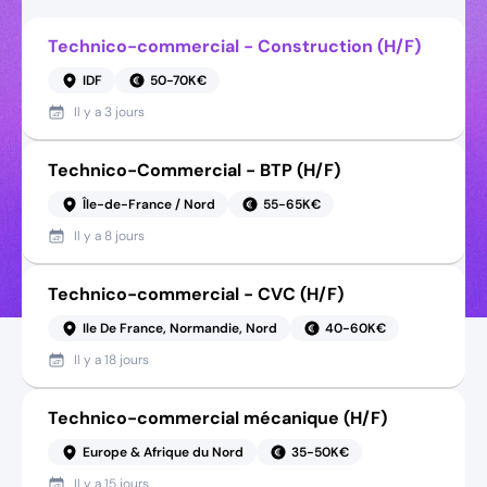
Technico-commercial - Construction (H/F)
IDF
50-70K€
Il y a
3 jours
Technico-Commercial - BTP (H/F)
Île-de-France / Nord
55-65K€
Il y a
8 jours
Technico-commercial - CVC (H/F)
Ile De France, Normandie, Nord
40-60K€
Il y a
18 jours
Technico-commercial mécanique (H/F)
Europe & Afrique du Nord
35-50K€
Il y a
15 jours