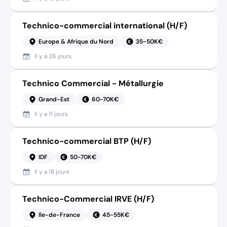
Technico-commercial international (H/F)
Europe & Afrique du Nord
35-50K€
Il y a
26 jours
Technico Commercial - Métallurgie
Grand-Est
60-70K€
Il y a
11 jours
Technico-commercial BTP (H/F)
IDF
50-70K€
Il y a
18 jours
Technico-Commercial IRVE (H/F)
Ile-de-France
45-55K€