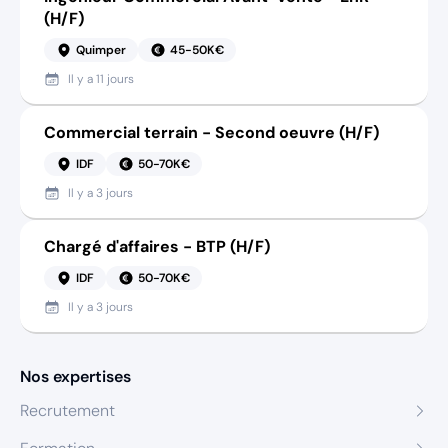
(H/F)
Quimper
45-50K€
Il y a
11 jours
Commercial terrain - Second oeuvre (H/F)
IDF
50-70K€
Il y a
3 jours
Chargé d'affaires - BTP (H/F)
IDF
50-70K€
Il y a
3 jours
Nos expertises
Recrutement