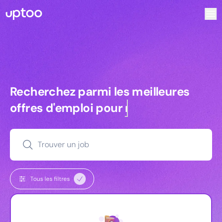
Recherchez parmi les meilleures offres d’emploi pour Tec
Recherchez parmi les meilleures off
Recherchez parmi les meilleures
offres d'emploi pour
managers
Trouver un job
Tous les filtres