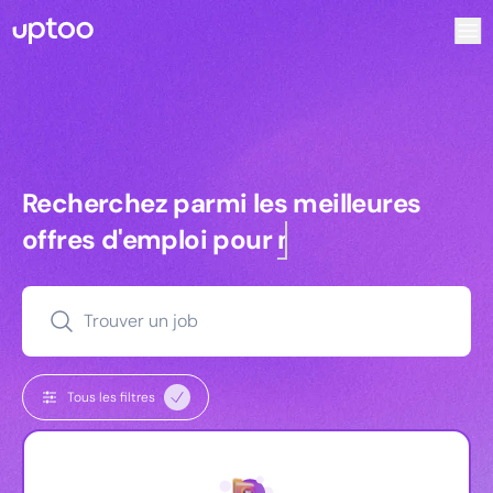
Recherchez parmi les meilleures offres d’emploi pour Tech
Recherchez parmi les meilleures off
Recherchez parmi les meilleures
offres d'emploi pour
managers
Trouver un job
Tous les filtres