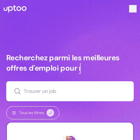
Recherchez parmi les meilleures offres d’emploi pour Tec
Recherchez parmi les meilleures off
Recherchez parmi les meilleures
offres d'emploi pour
managers
Trouver un job
Tous les filtres