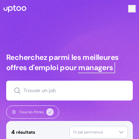
Recherchez parmi les meilleures offres d’emploi pour Tec
Recherchez parmi les meilleures off
Recherchez parmi les meilleures
offres d'emploi pour
managers
Trouver un job
Tous les filtres
4
résultats
Tri par pertinence