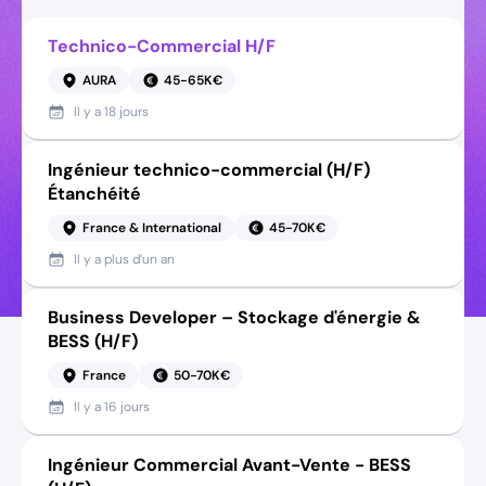
Technico-Commercial H/F
AURA
45-65K€
Il y a
18 jours
Ingénieur technico-commercial (H/F)
Étanchéité
France & International
45-70K€
Il y a
plus d’un an
Business Developer – Stockage d'énergie &
BESS (H/F)
France
50-70K€
Il y a
16 jours
Ingénieur Commercial Avant-Vente - BESS