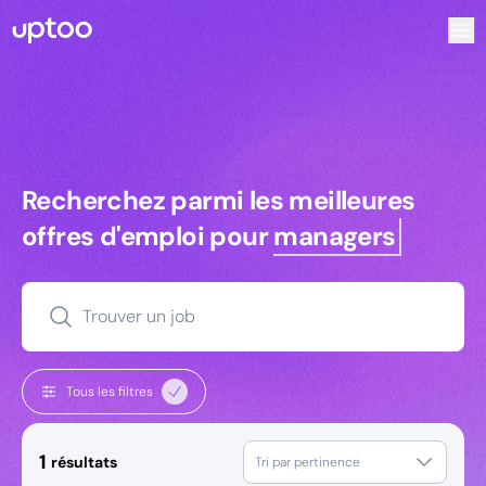
Recherchez parmi les meilleures offres d’emploi pour Tec
Recherchez parmi les meilleures off
Recherchez parmi les meilleures
offres d'emploi pour
managers
Trouver un job
Tous les filtres
1
résultats
Tri par pertinence