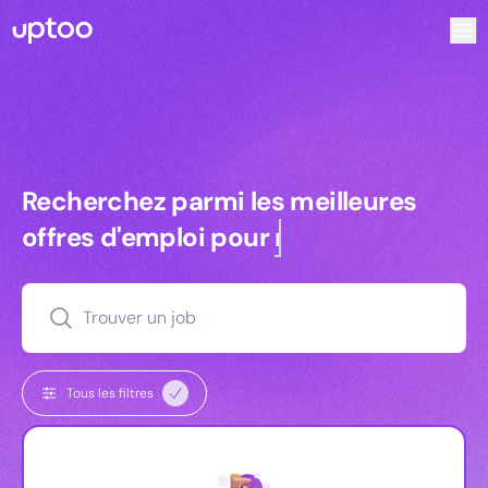
Recherchez parmi les meilleures offres d’emploi pour Tec
Recherchez parmi les meilleures off
Recherchez parmi les meilleures
offres d'emploi pour
commerciaux
Trouver un job
Tous les filtres