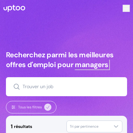
Recherchez parmi les meilleures offres d’emploi pour Tec
Recherchez parmi les meilleures off
Recherchez parmi les meilleures
offres d'emploi pour
managers
Trouver un job
Tous les filtres
1
résultats
Tri par pertinence