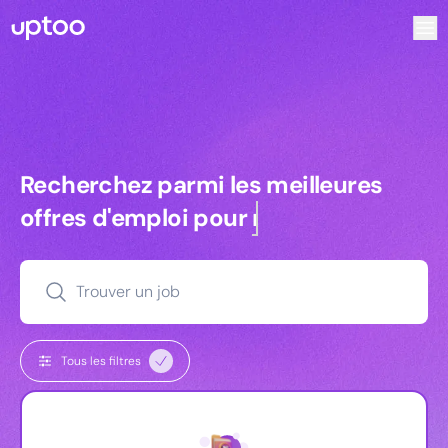
Recherchez parmi les meilleures offres d’emploi pour Te
Recherchez parmi les meilleures off
Recherchez parmi les meilleures
offres d'emploi pour
managers
Trouver un job
Tous les filtres