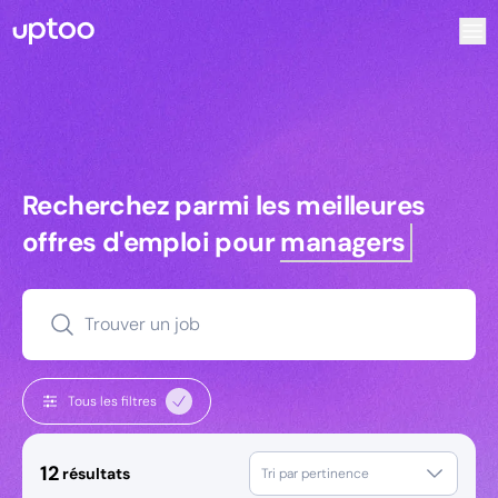
Recherchez parmi les meilleures offres d’emploi pour Tech
Recherchez parmi les meilleures off
Recherchez parmi les meilleures
offres d'emploi pour
managers
Trouver un job
Tous les filtres
12
résultats
Tri par pertinence