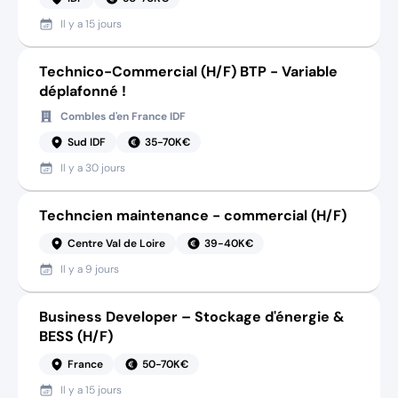
Il y a
15 jours
Technico-Commercial (H/F) BTP - Variable
déplafonné !
Combles d'en France IDF
Sud IDF
35-70K€
Il y a
30 jours
Techncien maintenance - commercial (H/F)
Centre Val de Loire
39-40K€
Il y a
9 jours
Business Developer – Stockage d'énergie &
BESS (H/F)
France
50-70K€
Il y a
15 jours