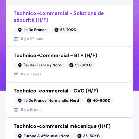
Technico-commercial - Solutions de
sécurité (H/F)
Ile De France
55-70K€
Il y a
27 jours
Technico-Commercial - BTP (H/F)
Île-de-France / Nord
55-65K€
Il y a
5 jours
Technico-commercial - CVC (H/F)
Ile De France, Normandie, Nord
40-60K€
Il y a
15 jours
Technico-commercial mécanique (H/F)
Europe & Afrique du Nord
35-50K€