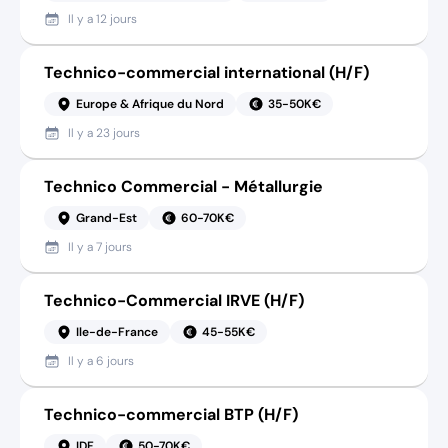
Il y a
12 jours
Technico-commercial international (H/F)
Europe & Afrique du Nord
35-50K€
Il y a
23 jours
Technico Commercial - Métallurgie
Grand-Est
60-70K€
Il y a
7 jours
Technico-Commercial IRVE (H/F)
Ile-de-France
45-55K€
Il y a
6 jours
Technico-commercial BTP (H/F)
IDF
50-70K€