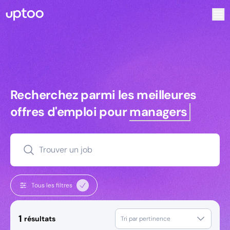
Recherchez parmi les meilleures offres d’emploi pour Tec
Recherchez parmi les meilleures off
Recherchez parmi les meilleures
offres d'emploi pour
managers
Trouver un job
Tous les filtres
1
résultats
Tri par pertinence