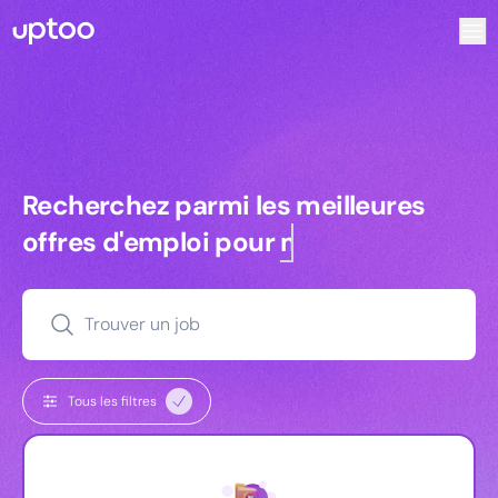
Recherchez parmi les meilleures offres d’emploi pour Te
Recherchez parmi les meilleures off
Recherchez parmi les meilleures
offres d'emploi pour
managers
Trouver un job
Tous les filtres