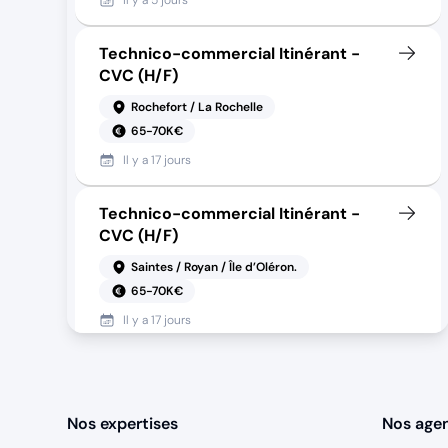
Il y a
5 jours
Technico-commercial Itinérant -
CVC (H/F)
Rochefort / La Rochelle
65-70K€
Il y a
17 jours
Technico-commercial Itinérant -
CVC (H/F)
Saintes / Royan / Île d’Oléron.
65-70K€
Il y a
17 jours
Technico-Commercial - BTP
(H/F)
Nos expertises
Nos age
Île-de-France / Nord
55-65K€