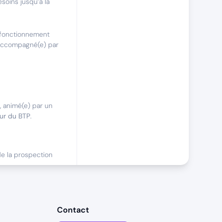
esoins jusqu’à la
 fonctionnement
 accompagné(e) par
, animé(e) par un
ur du BTP
.
 de la prospection
ations de
oureuse pour
Contact
ente parfois