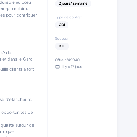
durable
au cœur
2
jours
/ semaine
énergie solaire
.
ces pour contribuer
Type de contrat
CDI
Secteur
BTP
clé du
et dans le Gard.
Offre n°
49940
Il y a
17 jours
ille clients à fort
sé d’étancheurs,
s opportunités de
qualité
autour de
ermique
.