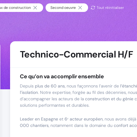
ux de construction
Second oeuvre
Tout réinitialiser
Technico-Commercial H/F
Ce qu’on va accomplir ensemble
Depuis
plus de 60 ans
, nous façonnons l’avenir de
l’étanch
l’isolation
. Notre expertise, forgée au fil des décennies, no
d’accompagner les acteurs de la
construction et du génie ci
solutions performantes et durables.
Leader en Espagne
et
6ᵉ acteur européen
, nous avons déjà
000 chantiers
, notamment dans le domaine du
confort aco