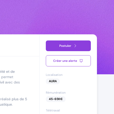
Postuler
Créer une alerte
éité et de
Localisation
us permet
AURA
vil
avec des
Rémunération
 réalisé
plus de 5
45
-
65
K€
ustique
.
Télétravail