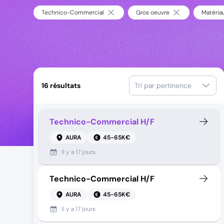
Technico-Commercial
Gros oeuvre
Matéria
16
résultats
Tri par pertinence
Technico-Commercial H/F
AURA
45-65K€
Il y a
17 jours
Technico-Commercial H/F
AURA
45-65K€
Il y a
17 jours