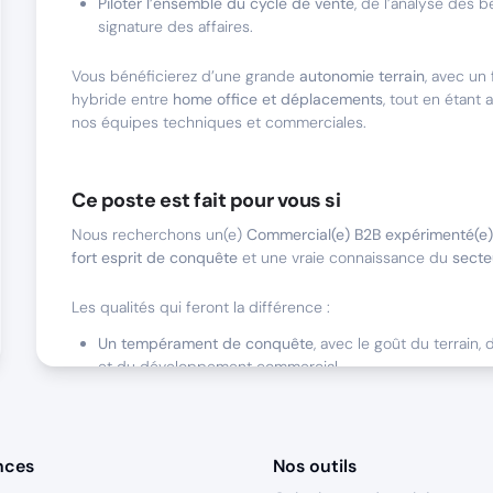
Piloter l’ensemble du cycle de vente
, de l’analyse des b
signature des affaires.
Vous bénéficierez d’une grande
autonomie terrain
, avec un
hybride entre
home office et déplacements
, tout en étant
nos équipes techniques et commerciales.
Ce poste est fait pour vous si
Nous recherchons un(e)
Commercial(e) B2B expérimenté(e)
fort esprit de conquête
et une vraie connaissance du
secte
Les qualités qui feront la différence :
Un tempérament de conquête
, avec le goût du terrain,
et du développement commercial.
Une excellente aisance relationnelle
, pour créer des rel
confiance durables avec vos clients et partenaires.
Une grande autonomie
, associée à une organisation rig
piloter vos priorités.
nces
Nos outils
De la persévérance
, pour accompagner des cycles de v