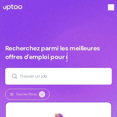
Recherchez parmi les meilleures offres d’emploi pour Te
Recherchez parmi les meilleures off
Recherchez parmi les meilleures
offres d'emploi pour
managers
Trouver un job
Tous les filtres