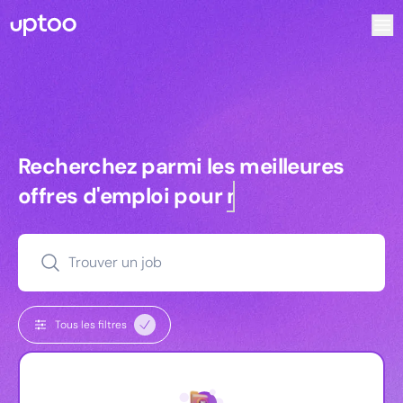
Recherchez parmi les meilleures offres d’emploi pour Tec
Recherchez parmi les meilleures off
Recherchez parmi les meilleures
offres d'emploi pour
managers
Trouver un job
Tous les filtres